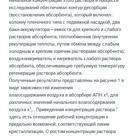
исследований обеспечивал контур десорбции
(восстановления абсорбента), который включал:
колонну пленочного типа с подвижной насадкой, два
бака-аккумулятора – емкости для крепкого и слабого
растворов абсорбента; теплообменник (внутренняя
рекуперация теплоты, путем обмена между слабым
холодным и крепким горячим растворами абсорбента);
воздухонагреватель и нагреватель слабого раствора
абсорбента, обеспечивающие требуемую температуру
регенерации раствора абсорбента.
Полученные результаты представлены на рисунке 1 в
виде зависимостей изменения
2
влагосодержания воздуха в абсорбере АПН х
для
г
различных значений начального влагосодержания
1
воздуха х
. Приведенная концентрация раствора *
г
здесь есть отношение рабочей концентрации к
предельно возможной, соответствующей линии
кристаллизации. С ростом концентрации раствора