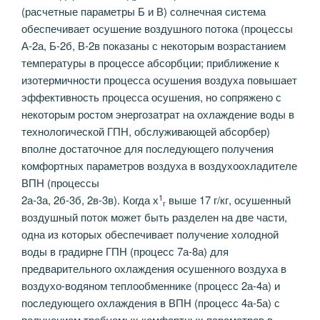
(расчетные параметры Б и В) солнечная система
обеспечивает осушение воздушного потока (процессы
А-2а, Б-2б, В-2в показаны с некоторым возрастанием
температуры в процессе абсорбции; приближение к
изотермичности процесса осушения воздуха повышает
эффективность процесса осушения, но сопряжено с
некоторым ростом энергозатрат на охлаждение воды в
технологической ГПН, обслуживающей абсорбер)
вполне достаточное для последующего получения
комфортных параметров воздуха в воздухоохладителе
ВПН (процессы
1
2а-3а, 2б-3б, 2в-3в). Когда х
выше 17 г/кг, осушенный
г
воздушный поток может быть разделен на две части,
одна из которых обеспечивает получение холодной
воды в градирне ГПН (процесс 7а-8а) для
предварительного охлаждения осушенного воздуха в
воздухо-водяном теплообменнике (процесс 2а-4а) и
последующего охлаждения в ВПН (процесс 4а-5а) с
получением требуемых комфортных параметров в