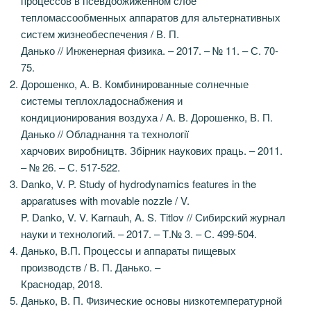
процессов в псевдоожиженном слое
тепломассообменных аппаратов для альтернативных
систем жизнеобеспечения / В. П.
Данько // Инженерная физика. – 2017. – № 11. – С. 70-
75.
Дорошенко, А. В. Комбинированные солнечные
системы теплохладоснабжения и
кондиционирования воздуха / А. В. Дорошенко, В. П.
Данько // Обладнання та технології
харчових виробництв. Збірник наукових праць. – 2011.
– № 26. – С. 517-522.
Danko, V. P. Study of hydrodynamics features in the
apparatuses with movable nozzle / V.
P. Danko, V. V. Karnauh, A. S. Titlov // Сибирский журнал
науки и технологий. – 2017. – Т.№ 3. – С. 499-504.
Данько, В.П. Процессы и аппараты пищевых
производств / В. П. Данько. –
Краснодар, 2018.
Данько, В. П. Физические основы низкотемпературной