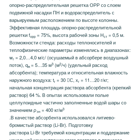
опорно-распределительная решетка ОРР со слоем
подвижной насадки ПН и водораспределитель с
варьируемым расположением по высоте колонны.
Эффективная площадь опорно-распределительной
решетки f
= 75%, высота рабочей зоны Н
= 0,5 м.
орр
ст
Возможности стенда: расходы теплоносителей и
теплофизические параметры изменялись в диапазонах:
w
= 2,0…4,0 м/с/ (осушаемый в абсорбере воздушный
г
3
2
поток), q
= 5…35 м
(м
/ч) (удельный расход
ж
абсорбента); температура и относительная влажность
наружного воздуха: t
= 30 С, х
= 11…20 г/кг;
г
г
начальная концентрация раствора абсорбента (крепкий
раствор) 64 %. В опытах использовали полые
целлулоидные частично заполненные водой шары со
3
значением ρ
= 400 кг/м
эн
.В качестве абсорбента использовался литиево-
бромистый раствор (Li-Br). Подготовку
раствора Li-Br требуемой концентрации и поддержание
начальной концентрации этого раствора в процессе