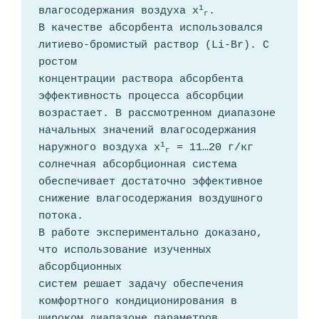
1
влагосодержания воздуха х
.
г
В качестве абсорбента использовался 
литиево-бромистый раствор (Li-Br). С 
ростом
концентрации раствора абсорбента 
эффективность процесса абсорбции 
возрастает. В рассмотренном диапазоне 
начальных значений влагосодержания 
1
наружного воздуха х
 = 11…20 г/кг 
г
солнечная абсорбционная система 
обеспечивает достаточно эффективное 
снижение влагосодержания воздушного 
потока.
В работе экспериментально доказано, 
что использование изученных 
абсорбционных
систем решает задачу обеспечения 
комфортного кондиционирования в 
широком диапазоне параметров 