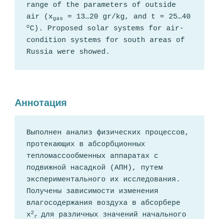
range of the parameters of outside 
air (х
 = 13…20 gr/kg, and t = 25…40 
gas
о
C). Proposed solar systems for air-
condition systems for south areas of 
Russia were showed.
Аннотация
Выполнен анализ физических процессов, 
протекающих в абсорбционных 
тепломассообменных аппаратах с 
подвижной насадкой (АПН), путем 
экспериментального их исследования. 
Получены зависимости изменения 
влагосодержания воздуха в абсорбере 
2
х
для различных значений начального 
г 