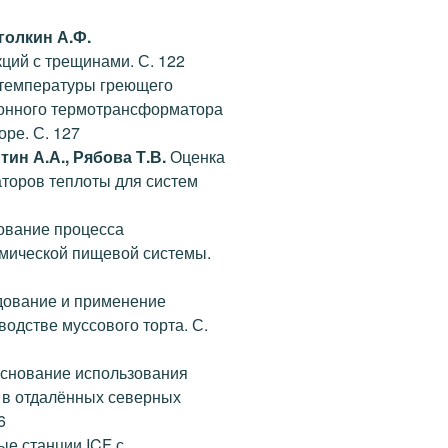
голкин А.Ф.
ций с трещинами. С. 122
температуры греющего
ионного термотрансформатора
ре. С. 127
тин А.А., Рябова Т.В.
Оценка
торов теплоты для систем
вание процесса
мической пищевой системы.
ование и применение
одстве муссового торта. С.
снование использования
 в отдалённых северных
6
е станции ICF с