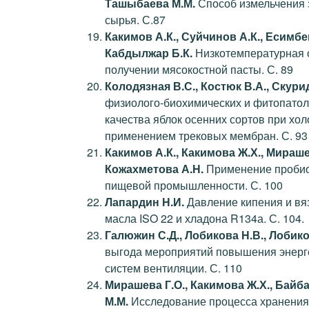
Ташыбаева М.М.
Способ измельчения 
сырья. С.87
Какимов А.К., Суйчинов А.К., Есимбе
Кабдылжар Б.К.
Низкотемпературная 
получении мясокостной пасты. С. 89
Колодязная В.С., Костюк В.А., Скури
физиолого-биохимических и фитопатол
качества яблок осенних сортов при хо
применением трековых мембран. С. 93
Какимов А.К., Какимова Ж.Х., Мираше
Кожахметова А.Н.
Применение пробиот
пищевой промышленности. С. 100
Лапардин Н.И.
Давление кипения и вяз
масла ISO 22 и хладона R134а. С. 104.
Галюжин С.Д., Лобикова Н.В., Лобик
выгода мероприятий повышения энерг
систем вентиляции. С. 110
Мирашева Г.О., Какимова Ж.Х., Байб
М.М.
Исследование процесса хранения 