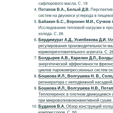
сафлорового масла. С. 19
Потапов В.А., Белый Д.В.
Перспектив
систем на двуокиси углерода в пищевой
Бабакин Б.С., Воронин М.И., Сучков А
Исследование тепловой нагрузки в п
холода. С. 26
Бердимурат А.Д., Усипбекова Д.И.
Ми
регулирования производительности ма
кормоприготовительного агрегата. С. 2
Болдырев А.В., Карелин Д.Л., Болды
энергетической эффективности фреоно
циклов парокомпрессионных систем ох
Бошкова И.Л., Волгушева Н. В., Соло
регенератора с неподвижной насадкой.
Бошкова И.Л., Волгушева Н.В., Потап
Теплоперенос в плотном движущемся 
при микроволновоконвективной сушке. 
Буданов В.А.
Обзор конструкций холо
компрессоров. С. 50