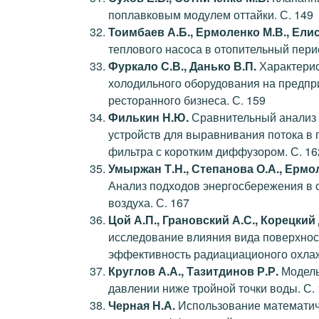
поплавковым модулем оттайки. С. 149
Тоимбаев А.Б., Ермоленко М.В., Елис
теплового насоса в отопительный перио
Фуркало С.В., Данько В.П.
Характерис
холодильного оборудования на предпри
ресторанного бизнеса. С. 159
Филькин Н.Ю.
Сравнительный анализ
устройств для выравнивания потока в 
фильтра с коротким диффузором. С. 16
Умыржан Т.Н., Степанова О.А., Ермо
Анализ подходов энергосбережения в 
воздуха. С. 167
Цой А.П., Грановский А.С., Корецкий 
исследование влияния вида поверхно
эффективность радиациационого охлаж
Круглов А.А., Тазитдинов Р.Р.
Модель
давлении ниже тройной точки воды. С.
Черная Н.А.
Использование математич