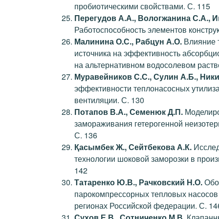
пробиотическими свойствами. С. 115
Перегудов А.А., Вологжанина С.А., И
Работоспособность элементов конструк
Малинина О.С., Рабцун А.О.
Влияние 
источника на эффективность абсорбц
на альтернативном водосолевом раство
Муравейников С.С., Сулин А.Б., Ники
эффективности теплонасосных утилиза
вентиляции. С. 130
Потапов В.А., Семенюк Д.П.
Моделиро
замораживания гетерогенной неизотер
С. 136
Қасымбек Ж., Сейтбекова А.К.
Исслед
технологии шоковой заморозки в произв
142
Татаренко Ю.В., Рачковский Н.О.
Обо
парокомпрессорных тепловых насосов
регионах Российской федерации. С. 14
Сухов Е.В., Сотниченко М.В.
Клапанны