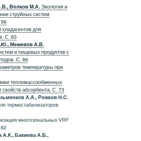
.В., Волков М.А.
Экология и
нии струйных систем
 56
 хладагентов для
. С. 63
.Ю., Межевов А.В.
стем и пищевых продуктов с
одов. С. 66
аметров температуры при
мики тепломассообменных
 свойств абсорбента. С. 73
зьменков А.А., Рожков Н.С.
ля термостабилизаторов
изация многозональных VRF
 82
А.К., Бакиева А.Б.,