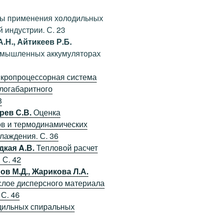
ы применения холодильных
 индустрии. С. 23
.Н., Айтикеев Р.Б.
ромышленных аккумуляторах
кропроцессорная система
логабаритного
8
рев С.В.
Оценка
в и термодинамических
лаждения. С. 36
дкая A.В.
Тепловой расчет
 С. 42
ов М.Д., Жарикова Л.А.
слое дисперсного материала
С. 46
дильных спиральных