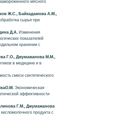
замороженного мясного
ков Ж.С., Байкадамова А.М.,
обработка сырья при
дина Д.А.
Изменения
огических показателей
лодильном хранении с
ва Г.О., Джумажанова М.М.,
иков в медицине и в
кость смеси синтетического
оваО.М.
Экономическая
етической эффективности
алинова Г.М., Джумажанова
кисломолочного продукта с