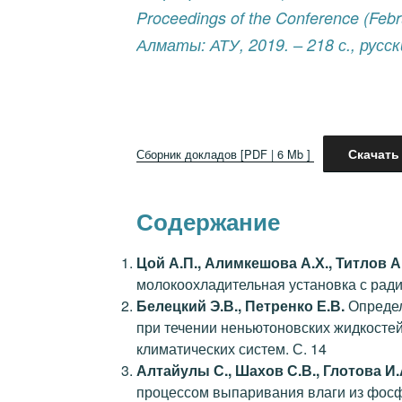
Proceedings of the Conference (Febr
Алматы: АТУ, 2019. – 218 с., русс
Скачать
Сборник докладов [PDF | 6 Mb ]
Содержание
Цой А.П., Алимкешова А.Х., Титлов А
молокоохладительная установка с рад
Белецкий Э.В., Петренко Е.В.
Определ
при течении неньютоновских жидкостей
климатических систем. С. 14
Алтайулы С., Шахов С.В., Глотова И.
процессом выпаривания влаги из фос