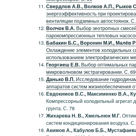
Свердлов А.В., Волков А.П., Рыков С
энергоэффективность при проектирова
вентиляции подземных автостоянок. С.
Волчок В.А.
Выбор зеотропных смесей
парокомпрессионных тепловых насосов
Бабакин Б.С., Воронин М.И., Малёв Р
Охлаждение элементов холодильных си
использованием электрофизических мет
Георгиеш Е.В.
Выбор оптимальных пар
микроволновом экстрагировании. С. 69
Данько В.П.
Исследование гидродина
аппаратов систем жизнеобеспечения от
Евдокимов В.С., Максименко В.А., Ку
Компрессорный холодильный агрегат д
грунта. С. 78
Жихарева Н. В., Хмельнюк М.Г.
Оптим
систем кондиционирования воздуха. С.
Акимов А., Кабулов Б.Б., Мустафаева 