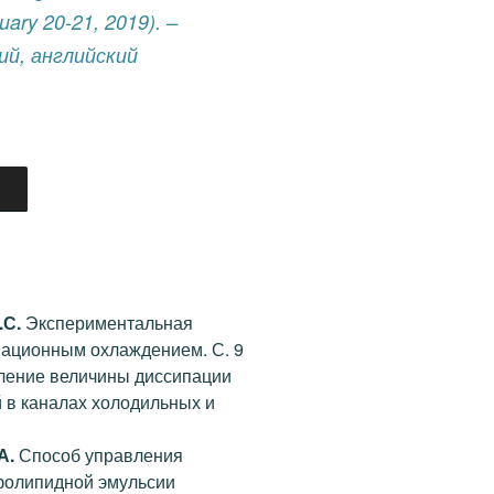
uary 20-21, 2019). –
кий, английский
.С.
Экспериментальная
иационным охлаждением. С. 9
ение величины диссипации
 в каналах холодильных и
А.
Способ управления
фолипидной эмульсии