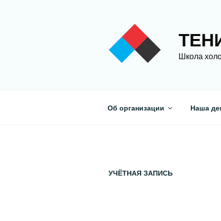
Перейти
к
содержимому
ТЕН
Школа холо
Об организации
Наша де
УЧЁТНАЯ ЗАПИСЬ