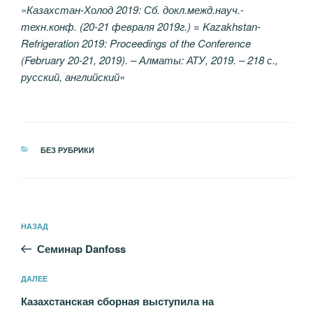
«
Казахстан-Холод 2019: Сб. докл.межд.науч.-
техн.конф. (20-21 февраля 2019г.) = Kazakhstan-
Refrigeration 2019: Proceedings of the Conference
(February 20-21, 2019). – Алматы: АТУ, 2019. – 218 с.,
русский, английский
«
РУБРИКИ
БЕЗ РУБРИКИ
Навигация
Предыдущая
НАЗАД
по
запись:
записям
Семинар Danfoss
Следующая
ДАЛЕЕ
запись
Казахстанская сборная выступила на