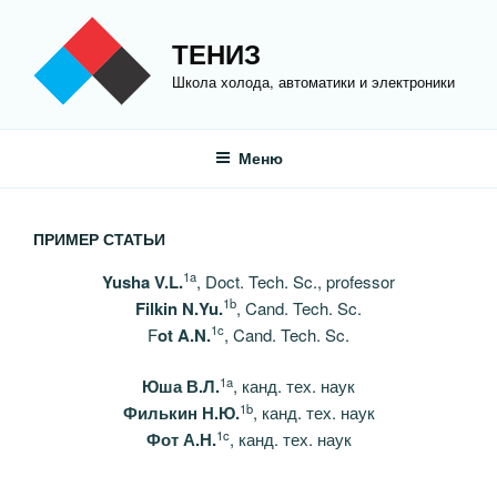
Перейти
к
ТЕНИЗ
содержимому
Школа холода, автоматики и электроники
Меню
ПРИМЕР СТАТЬИ
1a
Yusha V.L.
, Doct. Tech. Sc., professor
1b
Filkin N.Yu.
, Cand. Tech. Sc.
1c
F
ot A.N.
, Cand. Tech. Sc.
1a
Юша В.Л.
, канд. тех. наук
1b
Филькин Н.Ю.
, канд. тех. наук
1c
Фот А.Н.
, канд. тех. наук